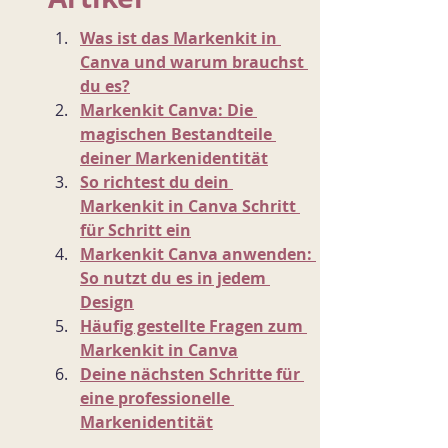
Was ist das Markenkit in 
Canva und warum brauchst 
du es?
Markenkit Canva: Die 
magischen Bestandteile 
deiner Markenidentität
So richtest du dein 
Markenkit in Canva Schritt 
für Schritt ein
Markenkit Canva anwenden: 
So nutzt du es in jedem 
Design
Häufig gestellte Fragen zum 
Markenkit in Canva
Deine nächsten Schritte für 
eine professionelle 
Markenidentität