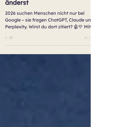
nicht finden – und wie du das
änderst
2026 suchen Menschen nicht nur bei
Google – sie fragen ChatGPT, Claude und
Perplexity. Wirst du dort zitiert? 🤖💛 Mit
dem richtigen System aus Metadaten
und strukturierten Daten kannst du das
beeinflussen – auch als Wix-Bloggerin,
auch ohne Programmierkenntnisse. Das
Zeitfenster ist noch offen. Jetzt ist der
richtige Moment.