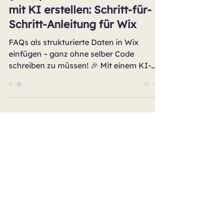
WebDesign & Wix-Tutorials
Häufig gestellte Fragen
(FAQs) als strukturierte Daten
mit KI erstellen: Schritt-für-
Schritt-Anleitung für Wix
FAQs als strukturierte Daten in Wix
einfügen – ganz ohne selber Code
schreiben zu müssen! 🎉 Mit einem KI-
Tool und meinem copy & paste-fertigen
Prompt bist du in 10 Minuten fertig.
Schritt für Schritt, mit Beispiel-Code,
Screenshots und Troubleshooting. So
werden deine Blogartikel von Google
UND KI-Tools wie ChatGPT besser
gefunden – auch wenn du null Technik-
Kenntnisse hast. 💛 Bereit?