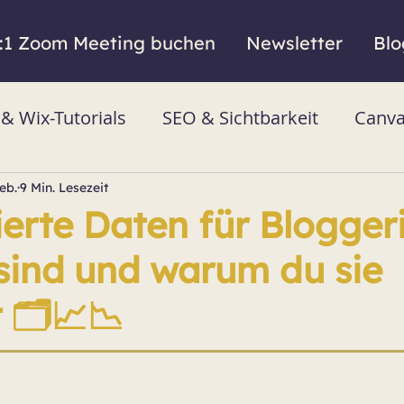
:1 Zoom Meeting buchen
Newsletter
Blo
 Wix-Tutorials
SEO & Sichtbarkeit
Canva
Feb.
9 Min. Lesezeit
ierte Daten für Blogger
sind und warum du sie
 🗂️📈📉