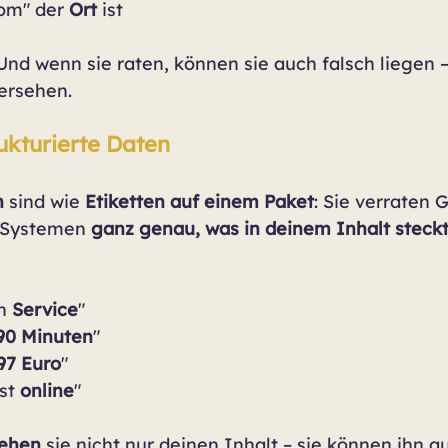
om" der 
Ort
 ist
 Und wenn sie raten, können sie auch falsch liegen 
ersehen.
ukturierte Daten
n
 sind wie 
Etiketten auf einem Paket
: Sie verraten 
 Systemen 
ganz genau, was in deinem Inhalt steck
n 
Service
"
90 Minuten
"
97 Euro
"
st 
online
"
tehen
 sie nicht nur deinen Inhalt – sie können ihn a