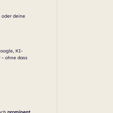
– oder deine 
Google, KI-
t
 – ohne dass 
uch 
prominent 