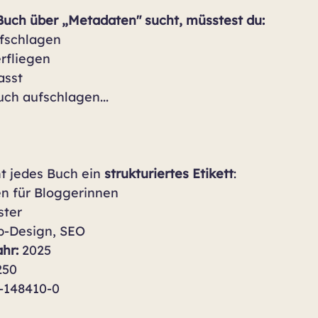
uch über „Metadaten" sucht, müsstest du:
fschlagen
rfliegen
asst
ch aufschlagen...
 jedes Buch ein 
strukturiertes Etikett
:
n für Bloggerinnen
üster
b-Design, SEO
hr:
 2025
250
6-148410-0