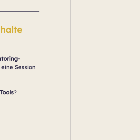
halte 
ntoring-
eine Session 
Tools
?