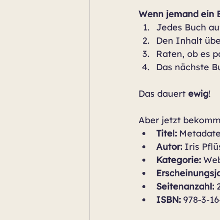
Wenn jemand ein B
Jedes Buch au
Den Inhalt übe
Raten, ob es p
Das nächste Bu
Das dauert 
ewig
!
Aber jetzt bekommt
Titel:
 Metadate
Autor:
 Iris Pfl
Kategorie:
 We
Erscheinungsja
Seitenanzahl:
 
ISBN:
 978-3-1