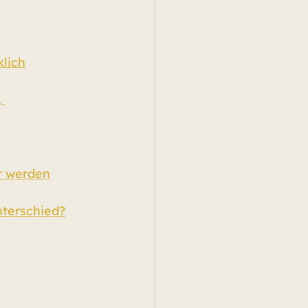
klich
 
r werden
nterschied?