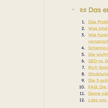
📜 Das e
Das Probl
Was sind 
Wie funkt
versproc
Schema.or
Die wicht
SEO vs. 
Rich Snip
Strukturi
Die 3 grö
FAQ: Die 
Deine näc
Lass uns