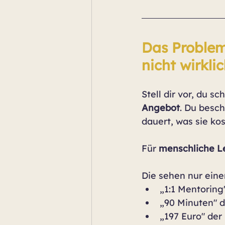
Das Problem
nicht wirkli
Stell dir vor, du sc
Angebot
. Du besc
dauert, was sie ko
Für 
menschliche L
Die sehen nur einen
„1:1 Mentoring"
„90 Minuten" d
„197 Euro" der 