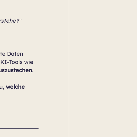
rstehe?"
rte Daten 
KI-Tools wie 
uszustechen
.
u, 
welche 