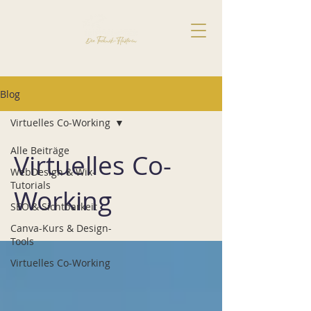
Blog
Virtuelles Co-Working
Alle Beiträge
Virtuelles Co-
WebDesign & Wix-
Tutorials
Working
SEO & Sichtbarkeit
Canva-Kurs & Design-
Tools
Virtuelles Co-Working