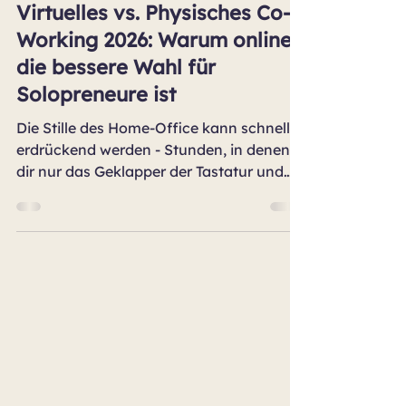
Virtuelles Co-Working
Virtuelles vs. Physisches Co-
Working 2026: Warum online
die bessere Wahl für
Solopreneure ist
Die Stille des Home-Office kann schnell
erdrückend werden - Stunden, in denen
dir nur das Geklapper der Tastatur und
der surrende Kühlschrank Gesellschaft
leisten... So erging es mir 2020, als ich
mein dynamisches Großraumbüro bei
einem internationalen Pharmakonzern
verliess und als frisch gebackene
Solopreneurin ins Home-Office einzog.
Co-Working kannte ich damals nur vom
Hörensagen - bis ich durch ein Business-