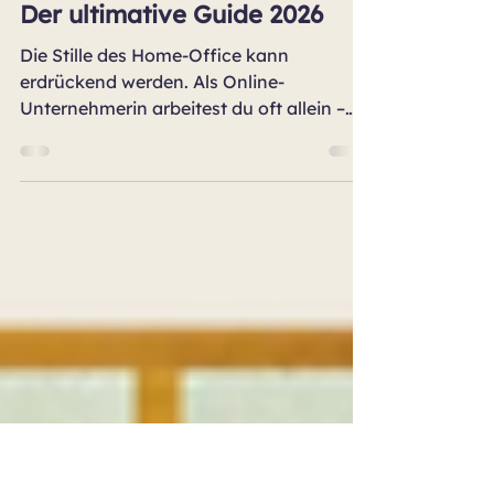
Virtuelles Co-Working
Virtuelles Co-Working für
Online-Unternehmerinnen:
Der ultimative Guide 2026
Die Stille des Home-Office kann
erdrückend werden. Als Online-
Unternehmerin arbeitest du oft allein –
keine Kolleginnen für den Austausch,
niemand, der deine Erfolge feiert.
Virtuelles Co-Working löst genau das: Es
vereint die Flexibilität des Home-Office
mit der inspirierenden Energie einer
Gemeinschaft. In diesem Leitfaden
erfährst du alles über Formate, Tools,
Kosten und wie du die richtige
Community findest. Bereit für
produktiveres Arbeiten – ganz ohne