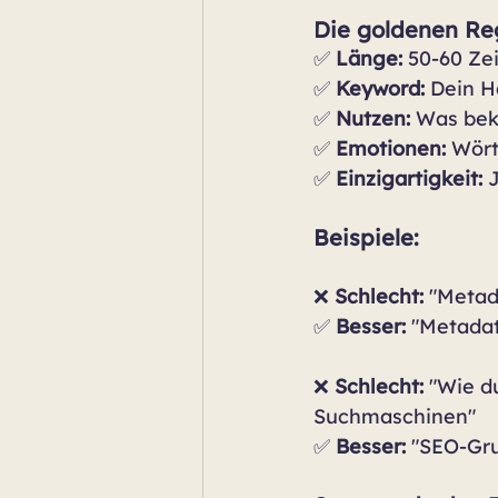
Die goldenen Reg
✅ 
Länge:
 50-60 Ze
✅ 
Keyword:
 Dein 
✅ 
Nutzen:
 Was beko
✅ 
Emotionen:
 Wört
✅ 
Einzigartigkeit:
 
Beispiele:
❌ 
Schlecht:
 "Meta
✅ 
Besser:
 "Metadat
❌ 
Schlecht:
 "Wie d
Suchmaschinen"
✅ 
Besser:
 "SEO-Gru