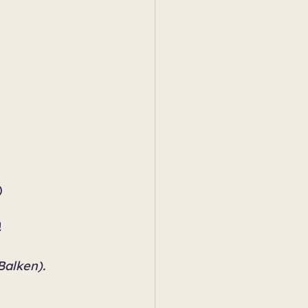
)
!
Balken). 