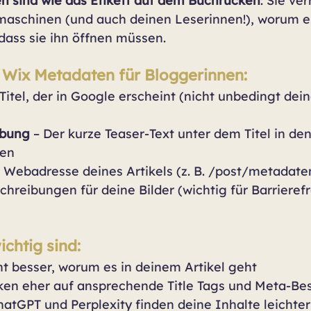
n sind wie das Etikett auf dem Buchrücken
: Sie ve
aschinen (und auch deinen Leserinnen!), worum e
 dass sie ihn öffnen müssen.
n Wix Metadaten für Bloggerinnen:
 Titel, der in Google erscheint (nicht unbedingt dei
ibung
 – Der kurze Teaser-Text unter dem Titel in den
sen
e Webadresse deines Artikels (z. B. /post/metadate
schreibungen für deine Bilder (wichtig für Barrieref
chtig sind:
t besser, worum es in deinem Artikel geht
ken eher auf ansprechende Title Tags und Meta-B
hatGPT und Perplexity finden deine Inhalte leichter