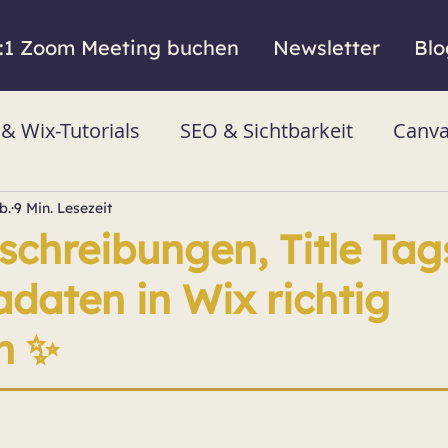
:1 Zoom Meeting buchen
Newsletter
Blo
 Wix-Tutorials
SEO & Sichtbarkeit
Canva
b.
9 Min. Lesezeit
chreibungen, Title Tag
adaten in Wix richtig
n ✨