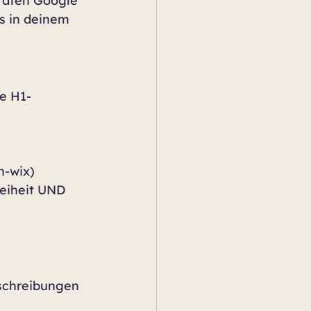
rraten Google 
s in deinem 
ne H1-
 
n-wix)
reiheit UND 
eschreibungen