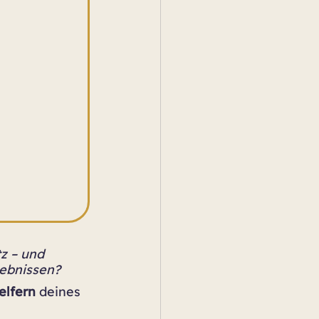
z – und 
gebnissen?
elfern
 deines 