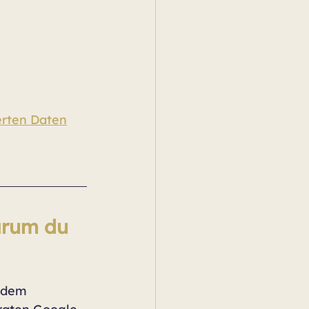
erten Daten
arum du 
– dem 