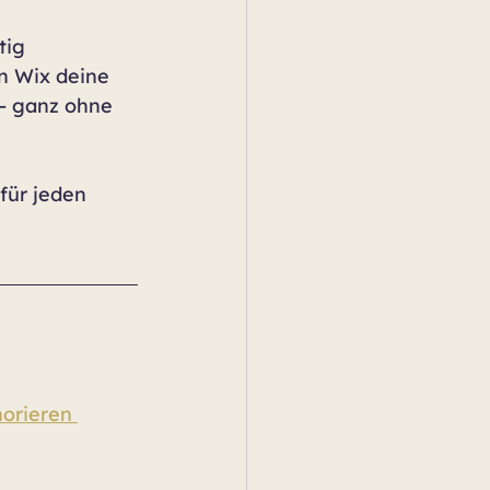
tig 
in Wix deine 
– ganz ohne 
für jeden 
orieren 