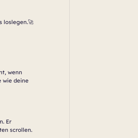
s loslegen.🚀
nt, wenn 
 wie deine 
. Er 
en scrollen.