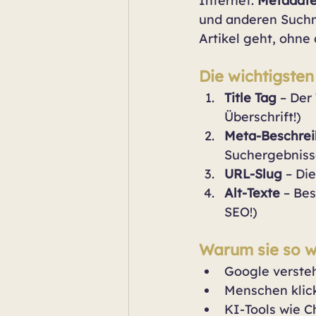
Internet. 
Metadate
und anderen Suchm
Artikel geht, ohne
Die wichtigste
Title Tag
 – Der
Überschrift!)
Meta-Beschre
Suchergebnis
URL-Slug
 – Di
Alt-Texte
 – Be
SEO!)
Warum sie so wi
Google versteh
Menschen klic
KI-Tools wie C