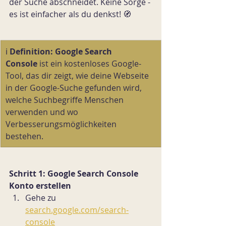
der Suche abschneidet. Keine Sorge - 
es ist einfacher als du denkst! 🧭
ℹ️ 
Definition:
Google Search 
Console
 ist ein kostenloses Google-
Tool, das dir zeigt, wie deine Webseite 
in der Google-Suche gefunden wird, 
welche Suchbegriffe Menschen 
verwenden und wo 
Verbesserungsmöglichkeiten 
bestehen.
Schritt 1: Google Search Console 
Konto erstellen
Gehe zu 
search.google.com/search-
console