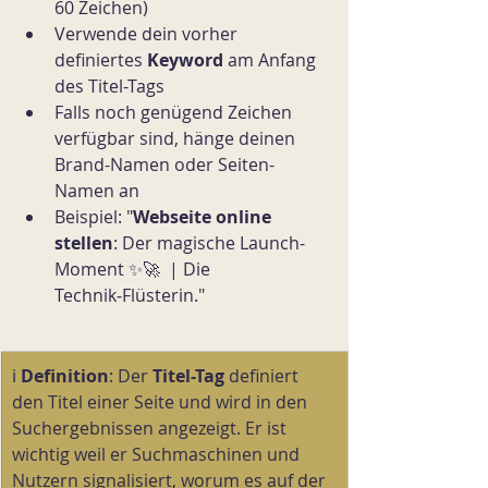
60 Zeichen)
Verwende dein vorher 
definiertes 
Keyword 
am Anfang 
des Titel-Tags
Falls noch genügend Zeichen 
verfügbar sind, hänge deinen 
Brand-Namen oder Seiten-
Namen an
Beispiel: "
Webseite online 
stellen
: Der magische Launch-
Moment ✨🚀  | Die 
Technik‑Flüsterin
."
ℹ️ 
Definition
: Der 
Titel-Tag 
definiert 
den Titel einer Seite und wird in den 
Suchergebnissen angezeigt. Er ist 
wichtig 
weil er Suchmaschinen und 
Nutzern signalisiert, worum es auf der 