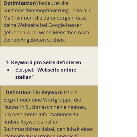
Optimization)
 bedeutet die 
Suchmaschinenoptimierung - also alle 
Maßnahmen, die dafür sorgen, dass 
deine Webseite bei Google besser 
gefunden wird, wenn Menschen nach 
deinen Angeboten suchen.
1. Keyword pro Seite definieren
Beispiel: "
Webseite online 
stellen
"
ℹ️ 
Definition
: Ein 
Keyword 
ist ein 
Begriff oder eine Wortgruppe, die 
Nutzer in Suchmaschinen eingeben, 
um bestimmte Informationen zu 
finden. Keywords helfen 
Suchmaschinen dabei, den Inhalt einer 
Webseite zu verstehen und sie für 