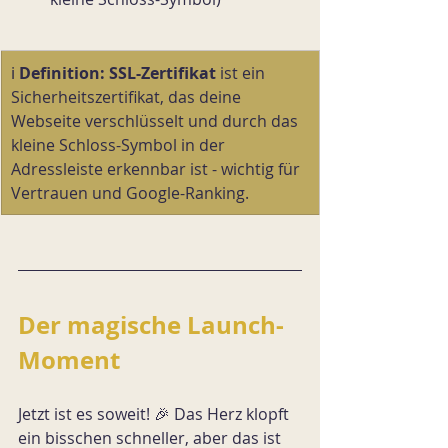
ℹ️ 
Definition:
SSL-Zertifikat
 ist ein 
Sicherheitszertifikat, das deine 
Webseite verschlüsselt und durch das 
kleine Schloss-Symbol in der 
Adressleiste erkennbar ist - wichtig für 
Vertrauen und Google-Ranking.
Der magische Launch-
Moment
Jetzt ist es soweit! 🎉 Das Herz klopft 
ein bisschen schneller, aber das ist 